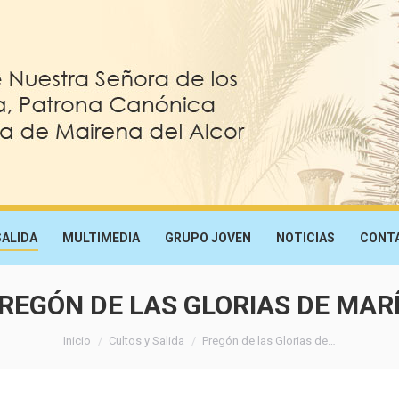
SALIDA
MULTIMEDIA
GRUPO JOVEN
NOTICIAS
CONT
REGÓN DE LAS GLORIAS DE MAR
Estás aquí:
Inicio
Cultos y Salida
Pregón de las Glorias de…