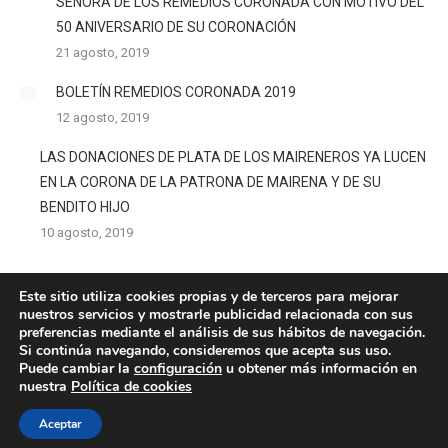
SEÑORA DE LOS REMEDIOS CORONADA CON MOTIVO DEL
50 ANIVERSARIO DE SU CORONACIÓN
21 agosto, 2019
BOLETÍN REMEDIOS CORONADA 2019
12 agosto, 2019
LAS DONACIONES DE PLATA DE LOS MAIRENEROS YA LUCEN
EN LA CORONA DE LA PATRONA DE MAIRENA Y DE SU
BENDITO HIJO
10 agosto, 2019
Este sitio utiliza cookies propias y de terceros para mejorar
nuestros servicios y mostrarle publicidad relacionada con sus
preferencias mediante el análisis de sus hábitos de navegación.
Si continúa navegando, consideremos que acepta sus uso.
Copyright 2019 - Patrona de Mairena del Alcor - Plaza de San Sebastíán
Puede cambiar la
configuración
u obtener más información en
nuestra
Política de cookies
s/n, Ermita de San Sebastián, 41510 Mairena del Alcor (Sevilla) -
remedioscoronada@hotmail.com
Aceptar
Política de Privacidad
-
Política de Cookies